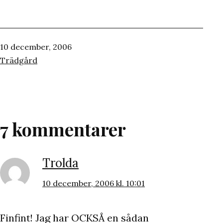
Publicerat
10 december, 2006
den
Kategoriserat
Trädgård
som
7 kommentarer
Trolda
10 december, 2006 kl. 10:01
Finfint! Jag har OCKSÅ en sådan