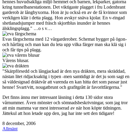
hennes huvudsakliga miljö hemmet och barnen, lekparker, gatorna
kring tunnelbanestationen. Det viktigaste plagget i fru Lodenbrant
garderob är långbyxorna. Hon är ju också en av de få kvinnor som
verkligen klär i detta plagg. Hon avskyr snäva kjolar. En v-ringad
shetlanadsjumper med fräsch skjortblus inunder är hennes
älsklingsplagg." …o s v…
Evas färgschema med 12 vårgarderober. Schemat bygger på ögon-
och hårfärg och man kan du leta upp vilka färger man ska klä sig i
och får tips på plagg.
Vårens blusar.
"Skärpförsedd och långjackad är den nya dräkten, mera skräddad,
nästan litet ridjacksaktig i typen -men samtidigt är det ju som sagt en
så väldesignad dräktvår att varenda en kan hitta det som passar just
henne! Svart/vitt, nougatbrunt och grafitgrått är favoritfärgerna."
Det finns ännu mer intressant läsning i detta 130 sidor stora
vårnummer. Även mönster och sömnadsbeskrivningar, som jag tror
att min mamma var mest intresserad av när hon köpte tidningen.
Jättekul att hon letade upp den, jag har inte sett den tidigare!
Publicerat
8 december, 2006
den
Kategoriserat
Allmänt