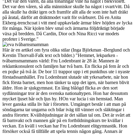
"Det var den våren, då alla tonåringar ville ha något i blekviolett.
Det var den våren, så alla människor skulle ha något i svart/vitt. Då
alla skulle ha dräkt igen och framför allt alla de som inte haft dräkt
på åratal, därför att dräktmodet varit för svårburet. Då en Anita
Ekberg-trenchcoat i vitt med uppkavlade ärmar blev höjden av lycka
för många. När kjolen blev smal och ärmarna följdriktigt började
växa på bredden. Då Cardin, Dior och Nina Ricci var modets
profeter i Sverige."
Här är en artikel om fyra olika stilar (Inga Björkman -Berglund och
Kerstin Thorvall-Falk text och bilder.) "Hemmet, lekparken -
tvåbarnsmammans värld: Fru Lodenbrant är 28 år. Mannen är
reklamkonsulent och familjen har två barn. En flicka på fem år och
en pojke på två år. De bor 11 trappor upp i ett punkthus ute i nyaste
förstadssamhället. Fru Lodenbrant slutade sitt yrkesarbete, när hon
fick första barnet, men hon tänker ta upp det igen, när barnen blivit
äldre. Hon är sjukgymnast. En lång blåögd flicka av den sort
sydlänningar tror är den svenska nationaltypen. Hon har dessutom
mycket ljuset hår och ljus hy. HOn var lucia i sin hemstad. Man
lever ganska stilla liv här i förorten. Umgänget består i att man på
söndagarna tar ungarna och bilar iväg till vänner och släktingar i
andra förorter. Kvällsbjudningar är det sällan tal om. Det är svårt att
få barnvakt och mannen går på en fortbildningskurs tre kvällar i
veckan. En kväll i veckan har Fru Lodenbrant elitgymnastik. Hon
försöker också få tillfälle att spela tennis någon gång. Annars är