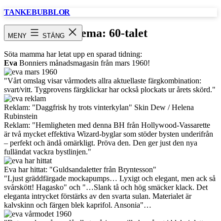
Hoppa
TANKEBUBBLOR
till
innehåll
Tema: 60-talet
MENY
STÄNG
Söta mamma har letat upp en sparad tidning:
Eva
Bonniers månadsmagasin från mars 1960!
"Vårt omslag visar vårmodets allra aktuellaste färgkombination:
svart/vitt. Tygprovens färgklickar har också plockats ur årets skörd."
Reklam: "Daggfrisk hy trots vinterkylan" Skin Dew / Helena
Rubinstein
Reklam: "Hemligheten med denna BH från Hollywood-Vassarette
är två mycket effektiva Wizard-byglar som stöder bysten underifrån
– perfekt och ändå omärkligt. Pröva den. Den ger just den nya
fulländat vackra bystlinjen."
Eva har hittat: "Guldsandaletter från Bryntesson"
"Ljust gräddfärgade mockapumps… Lyxigt och elegant, men ack så
svårskött! Hagasko" och "…Slank tå och hög smäcker klack. Det
eleganta intrycket förstärks av den svarta sulan. Materialet är
kalvskinn och färgen blek kaprifol. Ansonia"…