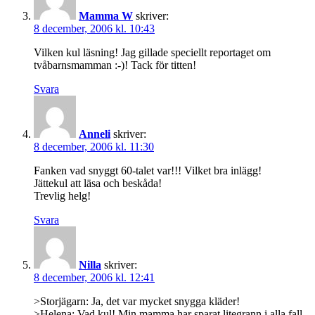
Mamma W
skriver:
8 december, 2006 kl. 10:43
Vilken kul läsning! Jag gillade speciellt reportaget om
tvåbarnsmamman :-)! Tack för titten!
Svara
Anneli
skriver:
8 december, 2006 kl. 11:30
Fanken vad snyggt 60-talet var!!! Vilket bra inlägg!
Jättekul att läsa och beskåda!
Trevlig helg!
Svara
Nilla
skriver:
8 december, 2006 kl. 12:41
>Storjägarn: Ja, det var mycket snygga kläder!
>Helena: Vad kul! Min mamma har sparat litegrann i alla fall.