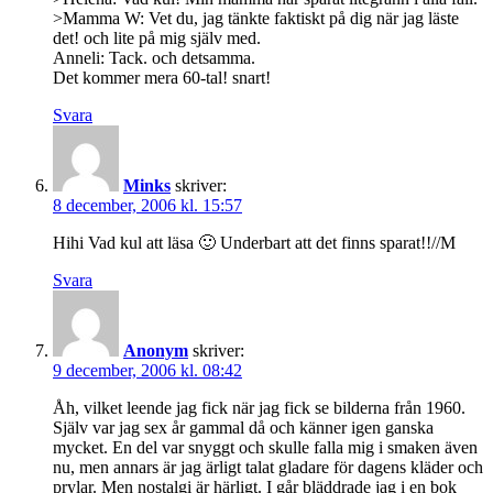
>Mamma W: Vet du, jag tänkte faktiskt på dig när jag läste
det! och lite på mig själv med.
Anneli: Tack. och detsamma.
Det kommer mera 60-tal! snart!
Svara
Minks
skriver:
8 december, 2006 kl. 15:57
Hihi Vad kul att läsa 🙂 Underbart att det finns sparat!!//M
Svara
Anonym
skriver:
9 december, 2006 kl. 08:42
Åh, vilket leende jag fick när jag fick se bilderna från 1960.
Själv var jag sex år gammal då och känner igen ganska
mycket. En del var snyggt och skulle falla mig i smaken även
nu, men annars är jag ärligt talat gladare för dagens kläder och
prylar. Men nostalgi är härligt. I går bläddrade jag i en bok