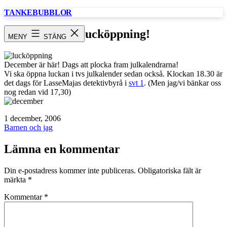
Hoppa
TANKEBUBBLOR
till
innehåll
Lucköppning!
MENY
STÄNG
December är här! Dags att plocka fram julkalendrarna!
Vi ska öppna luckan i tvs julkalender sedan också. Klockan 18.30 är
det dags för LasseMajas detektivbyrå i
svt 1
. (Men jag/vi bänkar oss
nog redan vid 17,30)
Publicerat
1 december, 2006
den
Kategoriserat
Barnen och jag
som
Lämna en kommentar
Din e-postadress kommer inte publiceras.
Obligatoriska fält är
märkta
*
Kommentar
*