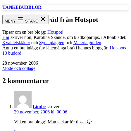
Hoppa
TANKEBUBBLOR
till
innehåll
Klädråd från Hotspot
MENY
STÄNG
Tipsar om en bra blogg:
Hotspot
!
Här
skriver hon, Karolina Skande, om klädköpartips, i Aftonbladet:
Kvalitetskläder
och
Syna plaggen
och
Materialguiden
.
Ännu ett bra inlägg (av jättemånga bra) i hennes blogg är:
Hotspots
10 budord
.
Publicerat
28 november, 2006
den
Kategoriserat
Mode och collage
som
2 kommentarer
Lindie
skriver:
29 november, 2006 kl. 00:06
Vilken bra blogg! Man tackar för tipset 🙂