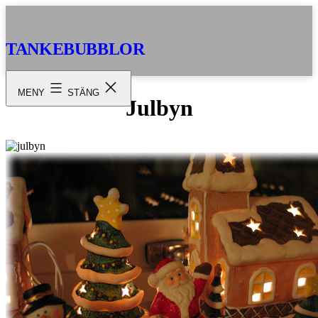
Hoppa
till
innehåll
TANKEBUBBLOR
MENY
STÄNG
Julbyn