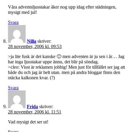
Våra adventsljusstakar åker nog upp idag efter städningen,
mysigt med jul!
Svara
Nilla
skriver:
28 november, 2006 kl. 09:53
>ja lite fusk är det kanske 🙂 men adventen är ju sen i år… Jag
har inga ljusstakar uppe ännu, det blir på söndag.
>cleo: Visst är reklamen jobbig! Men just för tillfället ser jag att
både du och jag är helt utan. men på andra bloggar finns den
otäcka kalkonen kvar. (?)
Svara
Frida
skriver:
28 november, 2006 kl. 11:51
Vad mysigt det ser ut!
Svara