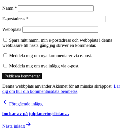
Namn
*
E-postadress
*
Webbplats
Spara mitt namn, min e-postadress och webbplats i denna
webbläsare till nästa gång jag skriver en kommentar.
Meddela mig om nya kommentarer via e-post.
Meddela mig om nya inlägg via e-post.
Denna webbplats använder Akismet för att minska skräppost.
Lär
dig om hur din kommentarsdata bearbetas
.
Inläggsnavigering
Föregående inlägg
bockar av på julplaneringslistan…
Nästa inlägg