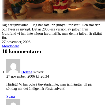
Jag har tjuvstartat… Jag har satt upp julbyn i fönstret! Den står där
och lyser så mysigt. Det är 2003-års version av julbyn från
Guldfynd
vi har. Inte någon favoritaffär, men denna julbyn är riktigt
fin.
Publicerat
27 november, 2006
den
Kategoriserat
Moodboard
som
10 kommentarer
Helena
skriver:
27 november, 2006 kl. 20:34
Härligt! Vi har också tjuvstartat lite, men jag längtar till på
söndag när det äntligen är första advent!
Svara