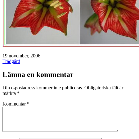
Publicerat
19 november, 2006
den
Kategoriserat
Trädgård
som
Lämna en kommentar
Din e-postadress kommer inte publiceras.
Obligatoriska fält är
märkta
*
Kommentar
*