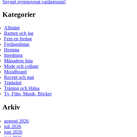
Snyggt nyrenoverat vardagsrum!
Kategorier
Allmänt
Barnen och jag
Fem en fredag
Fredagslistan
Hemma
Inredning
Månadens lista
Mode och collage
Moodboard
Recept och mat
Trädgård
Träning och Hälsa
Tv, Film, Musik, Böcker
Arkiv
augusti 2026
juli 2026
juni 2026