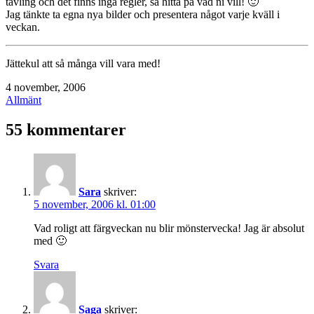
tävling och det finns inga regler, så hitta på vad ni vill! 🙂
Jag tänkte ta egna nya bilder och presentera något varje kväll i
veckan.
Jättekul att så många vill vara med!
Publicerat
4 november, 2006
den
Kategoriserat
Allmänt
som
55 kommentarer
Sara
skriver:
5 november, 2006 kl. 01:00
Vad roligt att färgveckan nu blir mönstervecka! Jag är absolut
med 🙂
Svara
Saga
skriver: