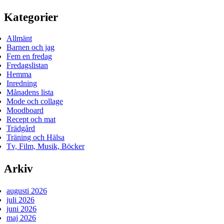
Kategorier
Allmänt
Barnen och jag
Fem en fredag
Fredagslistan
Hemma
Inredning
Månadens lista
Mode och collage
Moodboard
Recept och mat
Trädgård
Träning och Hälsa
Tv, Film, Musik, Böcker
Arkiv
augusti 2026
juli 2026
juni 2026
maj 2026