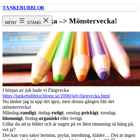
Hoppa
TANKEBUBBLOR
till
innehåll
Färgvecka –> Mönstervecka!
MENY
STÄNG
I början av juli hade vi Färgvecka
https://tankebubblor.blogg.se/2006/july/fargvecka.html
Nu tänkte jag ta upp det igen, men denna gången blir det
mönstervecka!
Måndag-
randigt
, tisdag-
rutigt
, onsdag-
prickigt
, torsdag-
blommigt
, fredag-
organiskt
eller övrigt.
Gillar du att ta bilder och är sugen på en liten utmaning så häng på,
vet ja'!
Det kan vara saker hemma, prylar, inredning, kläder… Det är ingen