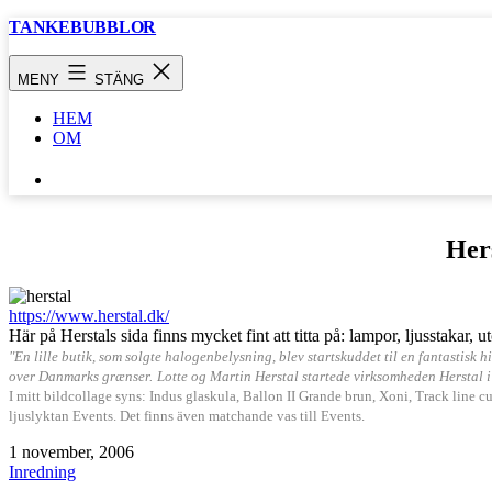
Hoppa
TANKEBUBBLOR
till
innehåll
MENY
STÄNG
HEM
OM
SÖK
…
Her
https://www.herstal.dk/
Här på Herstals sida finns mycket fint att titta på: lampor, ljusstaka
"En lille butik, som solgte halogenbelysning, blev startskuddet til en fantastisk 
over Danmarks grænser.
Lotte og Martin Herstal startede virksomheden Herstal
I mitt bildcollage syns: Indus glaskula, Ballon II Grande brun, Xoni, Track line c
ljuslyktan Events. Det finns även matchande vas till Events.
Publicerat
1 november, 2006
den
Kategoriserat
Inredning
som