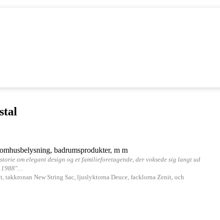
stal
r, utomhusbelysning, badrumsprodukter, m m
historie om elegant design og et familieforetagende, der voksede sig langt ud
 i 1988"…
ut, takkronan New String Sac, ljuslyktorna Deuce, facklorna Zenit, och