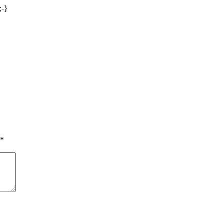
;-}
*