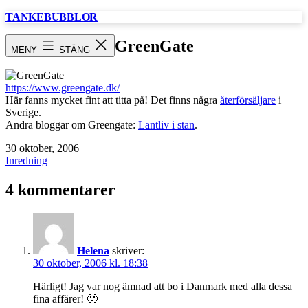
Hoppa
TANKEBUBBLOR
till
innehåll
GreenGate
MENY
STÄNG
https://www.greengate.dk/
Här fanns mycket fint att titta på! Det finns några
återförsäljare
i
Sverige.
Andra bloggar om Greengate:
Lantliv i stan
.
Publicerat
30 oktober, 2006
den
Kategoriserat
Inredning
som
4 kommentarer
Helena
skriver:
30 oktober, 2006 kl. 18:38
Härligt! Jag var nog ämnad att bo i Danmark med alla dessa
fina affärer! 🙂