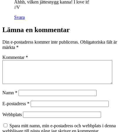
Åhhh, vilken jättesnygg kanna! I love it!
//V
Svara
Lämna en kommentar
Din e-postadress kommer inte publiceras.
Obligatoriska fält är
märkta
*
Kommentar
*
Namn
*
E-postadress
*
Webbplats
Spara mitt namn, min e-postadress och webbplats i denna
webbläsare till nästa gång jag skriver en kommentar.