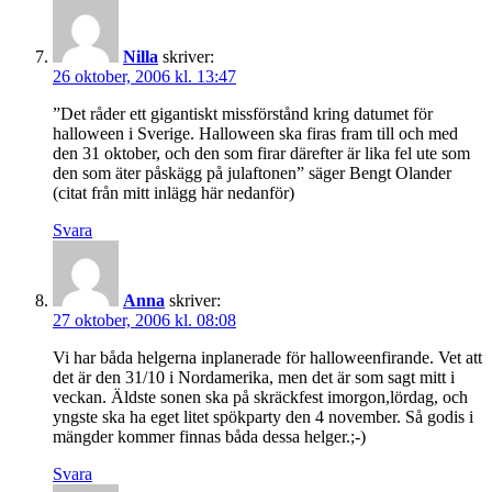
Nilla
skriver:
26 oktober, 2006 kl. 13:47
”Det råder ett gigantiskt missförstånd kring datumet för
halloween i Sverige. Halloween ska firas fram till och med
den 31 oktober, och den som firar därefter är lika fel ute som
den som äter påskägg på julaftonen” säger Bengt Olander
(citat från mitt inlägg här nedanför)
Svara
Anna
skriver:
27 oktober, 2006 kl. 08:08
Vi har båda helgerna inplanerade för halloweenfirande. Vet att
det är den 31/10 i Nordamerika, men det är som sagt mitt i
veckan. Äldste sonen ska på skräckfest imorgon,lördag, och
yngste ska ha eget litet spökparty den 4 november. Så godis i
mängder kommer finnas båda dessa helger.;-)
Svara