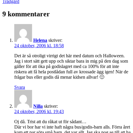
den
Kategoriserat
Trädgård
som
9 kommentarer
Helena
skriver:
24 oktober, 2006 kl. 18:58
Det är så otroligt virrigt det här med datum och Halloween.
Jag i stort sätt gett upp och siktar bara in mig på den dag som
gäller för att öka på godislagret med ca 100% för att inte
riskera att få hela postlådan full av krossade ägg igen! När de
frågar bus eller godis då menar kidsen allvar! 🙂
Svara
Nilla
skriver:
24 oktober, 2006 kl. 19:43
Oj då. Trist att du råkat ut för sådant…
Där vi bor har vi inte haft några bus/godis-barn alls. Förra året
kom ett par söta små barn, det var allt. Jag ska nog se till att ha