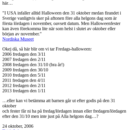
här…
"I USA infaller alltid Halloween den 31 oktober medan firandet i
Sverige vanligtvis sker på aftonen före alla helgons dag som är
första lördagen i november, oavsett datum. Men Halloweenfester
kan även förekomma lite när som helst i slutet av oktober eller
början av november."
Nordiska Museet
Okej då, så här blir om vi tar Fredags-halloween:
2006 fredagen den 3/11
2007 fredagen den 2/11
2008 fredagen den 31/10 (bra år!)
2009 fredagen den 30/10
2010 fredagen den 5/11
2011 fredagen den 4/11
2012 fredagen den 2/11
2013 fredagen den 1/11
…eller kan vi betämma att barnen går ut efter godis på den 31
oktober
och fester får ni ha på fredag/lördagen innan eller fredagen/lördagen
efter den 31/10 men inte just på Alla helgons dag…?
Publicerat
24 oktober, 2006