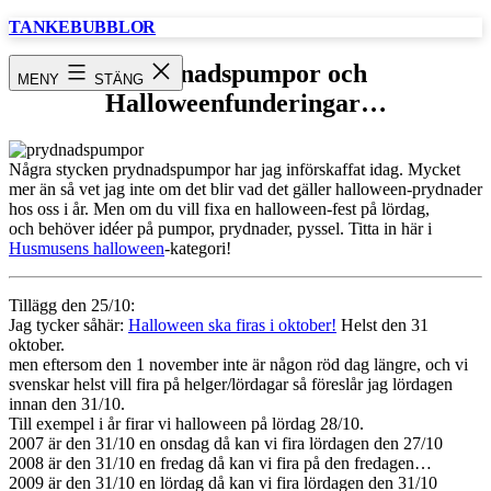
Hoppa
TANKEBUBBLOR
till
innehåll
Prydnadspumpor och
MENY
STÄNG
Halloweenfunderingar…
Några stycken prydnadspumpor har jag införskaffat idag. Mycket
mer än så vet jag inte om det blir vad det gäller halloween-prydnader
hos oss i år. Men om du vill fixa en halloween-fest på lördag,
och behöver idéer på pumpor, prydnader, pyssel. Titta in här i
Husmusens halloween
-kategori!
Tillägg den 25/10:
Jag tycker såhär:
Halloween ska firas i oktober!
Helst den 31
oktober.
men eftersom den 1 november inte är någon röd dag längre, och vi
svenskar helst vill fira på helger/lördagar så föreslår jag lördagen
innan den 31/10.
Till exempel i år firar vi halloween på lördag 28/10.
2007 är den 31/10 en onsdag då kan vi fira lördagen den 27/10
2008 är den 31/10 en fredag då kan vi fira på den fredagen…
2009 är den 31/10 en lördag då kan vi fira lördagen den 31/10