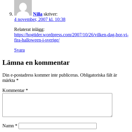
Nilla
skriver:
4 november, 2007 kl. 10:38
Relaterat inlägg:
https://hogtider.wordpress.com/2007/10/26/vilken-dag-bor-vi-
fira-halloween-i-sverige/
Svara
Lämna en kommentar
Din e-postadress kommer inte publiceras.
Obligatoriska fält är
märkta
*
Kommentar
*
Namn
*