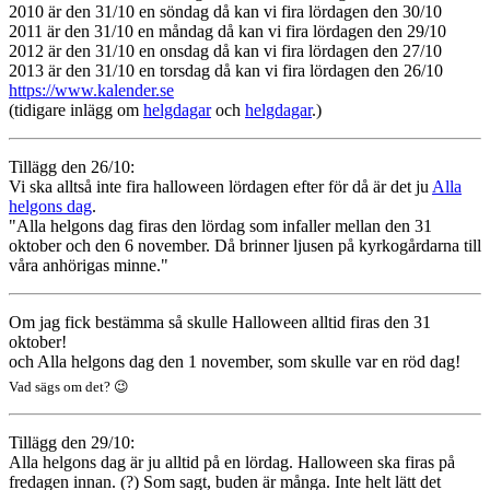
2010 är den 31/10 en söndag då kan vi fira lördagen den 30/10
2011 är den 31/10 en måndag då kan vi fira lördagen den 29/10
2012 är den 31/10 en onsdag då kan vi fira lördagen den 27/10
2013 är den 31/10 en torsdag då kan vi fira lördagen den 26/10
https://www.kalender.se
(tidigare inlägg om
helgdagar
och
helgdagar
.)
Tillägg den 26/10:
Vi ska alltså inte fira halloween lördagen efter för då är det ju
Alla
helgons dag
.
"Alla helgons dag firas den lördag som infaller mellan den 31
oktober och den 6 november. Då brinner ljusen på kyrkogårdarna till
våra anhörigas minne."
Om jag fick bestämma så skulle Halloween alltid firas den 31
oktober!
och Alla helgons dag den 1 november, som skulle var en röd dag!
Vad sägs om det? 😉
Tillägg den 29/10:
Alla helgons dag är ju alltid på en lördag. Halloween ska firas på
fredagen innan. (?) Som sagt, buden är många. Inte helt lätt det