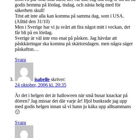
godis hemma på lördag, tisdag, och nästa helg med för
säkerhets skull!
Trist att inte alla kan komma på samma dag, som i USA.
(Alltid den 31/10)
Men i Sverige har vi ju svårt att fira något mitt i veckan, det
får bli på en lördag.
Sverige är väl inte ens enat på påsken. Jag hävdar att
påskkärringar ska komma på skärtorsdagen. men några säger
påskafton…
Svara
isabelle
skriver:
24 oktober, 2006 kl. 20:35
Är det i helgen det är halloween när små busar knackar på
dörren? Jag missar det där varje år! Ifjol bunkrade jag upp
med godis helgen innan så vi hann ju käka upp alltsammans
🙂
Svara