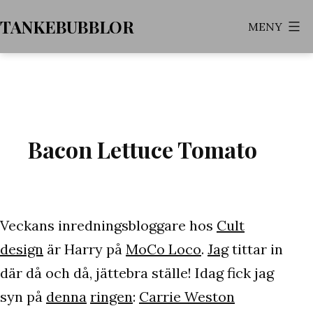
Hoppa
TANKEBUBBLOR
MENY
till
innehåll
Bacon Lettuce Tomato
Veckans inredningsbloggare hos
Cult
design
är Harry på
MoCo Loco
.
Jag
tittar in
där då och då, jättebra ställe! Idag fick jag
syn på
denna
ringen
:
Carrie Weston