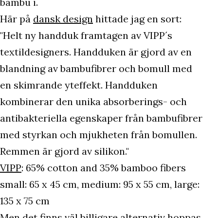
bambu i.
Här på
dansk design
hittade jag en sort:
"Helt ny handduk framtagen av VIPP´s
textildesigners. Handduken är gjord av en
blandning av bambufibrer och bomull med
en skimrande yteffekt. Handduken
kombinerar den unika absorberings- och
antibakteriella egenskaper från bambufibrer
med styrkan och mjukheten från bomullen.
Remmen är gjord av silikon."
VIPP
: 65% cotton and 35% bamboo fibers
small: 65 x 45 cm, medium: 95 x 55 cm, large:
135 x 75 cm
Men det finns väl billigare alternativ hoppas