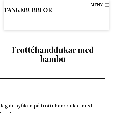
Hoppa
MENY
TANKEBUBBLOR
till
innehåll
Frottéhanddukar med
bambu
Jag är nyfiken på frottéhanddukar med