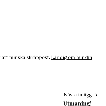
 att minska skräppost.
Lär dig om hur din
ng
Nästa inlägg
Utmaning!