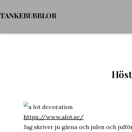
Hoppa
TANKEBUBBLOR
till
innehåll
Höst
https://www.alot.se/
Jag skriver ju gärna och julen och jul