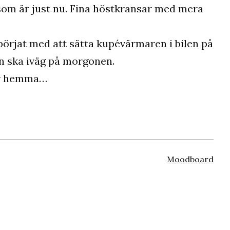
som är just nu. Fina höstkransar med mera
 börjat med att sätta kupévärmaren i bilen på
man ska iväg på morgonen.
här hemma…
Kategoriserat
Moodboard
som