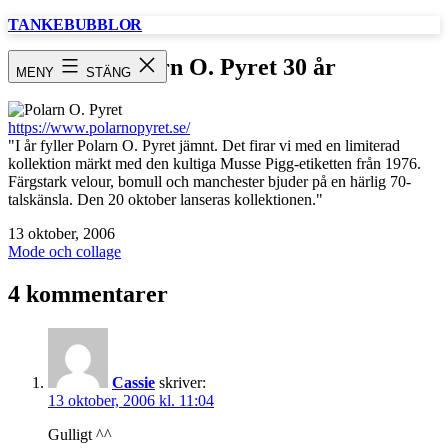
Hoppa
TANKEBUBBLOR
till
innehåll
Polarn O. Pyret 30 år
MENY
STÄNG
https://www.polarnopyret.se/
"I år fyller Polarn O. Pyret jämnt. Det firar vi med en limiterad
kollektion märkt med den kultiga Musse Pigg-etiketten från 1976.
Färgstark velour, bomull och manchester bjuder på en härlig 70-
talskänsla. Den 20 oktober lanseras kollektionen."
Publicerat
13 oktober, 2006
den
Kategoriserat
Mode och collage
som
4 kommentarer
Cassie
skriver:
13 oktober, 2006 kl. 11:04
Gulligt ^^