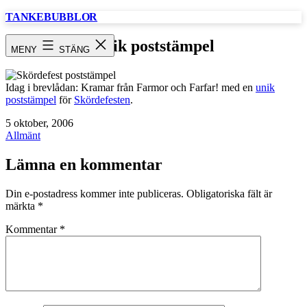
Hoppa
TANKEBUBBLOR
till
innehåll
Unik poststämpel
MENY
STÄNG
Idag i brevlådan: Kramar från Farmor och Farfar! med en
unik
poststämpel
för
Skördefesten
.
Publicerat
5 oktober, 2006
den
Kategoriserat
Allmänt
som
Lämna en kommentar
Din e-postadress kommer inte publiceras.
Obligatoriska fält är
märkta
*
Kommentar
*