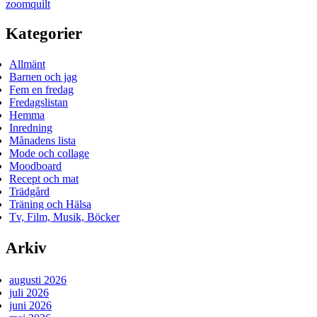
zoomquilt
Kategorier
Allmänt
Barnen och jag
Fem en fredag
Fredagslistan
Hemma
Inredning
Månadens lista
Mode och collage
Moodboard
Recept och mat
Trädgård
Träning och Hälsa
Tv, Film, Musik, Böcker
Arkiv
augusti 2026
juli 2026
juni 2026