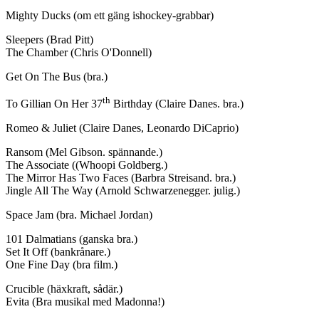
Mighty Ducks (om ett gäng ishockey-grabbar)
Sleepers (Brad Pitt)
The Chamber (Chris O'Donnell)
Get On The Bus (bra.)
th
To Gillian On Her 37
Birthday (Claire Danes. bra.)
Romeo & Juliet (Claire Danes, Leonardo DiCaprio)
Ransom (Mel Gibson. spännande.)
The Associate ((Whoopi Goldberg.)
The Mirror Has Two Faces (Barbra Streisand. bra.)
Jingle All The Way (Arnold Schwarzenegger. julig.)
Space Jam (bra. Michael Jordan)
101 Dalmatians (ganska bra.)
Set It Off (bankrånare.)
One Fine Day (bra film.)
Crucible (häxkraft, sådär.)
Evita (Bra musikal med Madonna!)