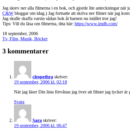
Jag skrev ner alla filmerna i en bok, och gjorde lite anteckningar när 
C&W
bloggar om idag.) Jag fortsatte att skriva ner filmer när jag kom
Jag skulle skaffa varsin sådan bok åt barnen nu istället tror jag!
Tips: Vill du läsa om filmerna, titta här:
https://www.imdb.com/
Publicerat
18 september, 2006
den
Kategoriserat
Tv, Film, Musik, Böcker
som
3 kommentarer
cleopethra
skriver:
19 september, 2006 kl. 02:18
När jag läser Din lista förvånas jag över att filmer jag tycker ä
Svara
Sara
skriver:
19 september, 2006 kl. 06:47