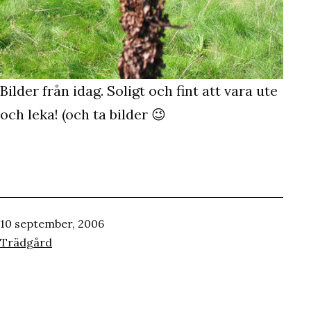
Bilder från idag. Soligt och fint att vara ute
och leka! (och ta bilder 😉
Publicerat
10 september, 2006
den
Kategoriserat
Trädgård
som