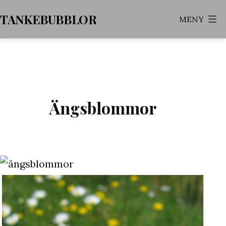
Hoppa
TANKEBUBBLOR
MENY
till
innehåll
Ängsblommor