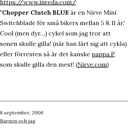
https://www.inreda.com/
"Chopper Clutch BLUE
är en Nirve Mini
Switchblade för små bikers mellan 5 & 11 år."
Cool (men dyr…) cykel som jag tror att
sonen skulle gilla! (när han lärt sig att cykla)
eller förresten så är det kanske
pappa P
som skulle gilla den mest! (
Nirve.com
)
Publicerat
8 september, 2006
den
Kategoriserat
Barnen och jag
som