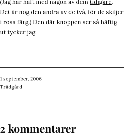
(Jag har haft med någon av dem
tidigare
.
Det är nog den andra av de två, för de skiljer
i rosa färg.) Den där knoppen ser så häftig
ut tycker jag.
Publicerat
1 september, 2006
den
Kategoriserat
Trädgård
som
2 kommentarer