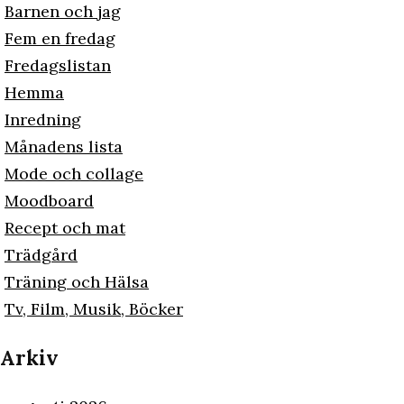
Barnen och jag
Fem en fredag
Fredagslistan
Hemma
Inredning
Månadens lista
Mode och collage
Moodboard
Recept och mat
Trädgård
Träning och Hälsa
Tv, Film, Musik, Böcker
Arkiv