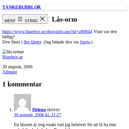
Hoppa
TANKEBUBBLOR
till
innehåll
Lås-orm
MENY
STÄNG
https://www.bluebox.se/showinfo.asp?id=a00844
Visst var den
häftig?
Den finns i
fler färger
. (Jag hittade den via
Speja
.)
Bluebox.se
Publicerat
30 augusti, 2006
den
Kategoriserat
Allmänt
som
1 kommentar
Helena
skriver:
30 augusti, 2006 kl. 21:27
En låsorm är nog exakt vad jag behöver för att få ha min