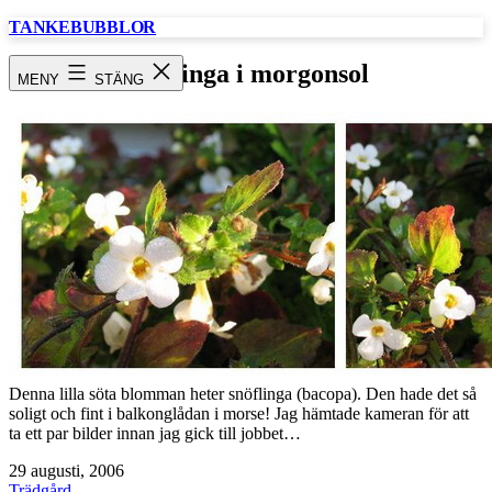
Hoppa
TANKEBUBBLOR
till
innehåll
Snöflinga i morgonsol
MENY
STÄNG
Denna lilla söta blomman heter snöflinga (bacopa). Den hade det så
soligt och fint i balkonglådan i morse! Jag hämtade kameran för att
ta ett par bilder innan jag gick till jobbet…
Publicerat
29 augusti, 2006
den
Kategoriserat
Trädgård