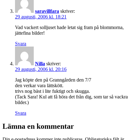
saravillfara
skriver:
29 augusti, 2006 kl. 18:21
Vad vackert solljuset hade letat sig fram på blommorna,
jättefina bilder!
Svara
Nilla
skriver:
29 augusti, 2006 kl. 20:16
Jag köpte den på Granngården den 7/7
den verkar vara lättskött.
trivs nog bäst i lite fuktigt och skugga.
(Tack Sara! Kul att få höra det från dig, som tar så vackra
bilder.)
Svara
Lämna en kommentar
Din e-postadress kommer inte publiceras.
Obligatoriska fält är