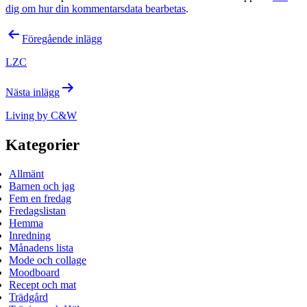
dig om hur din kommentarsdata bearbetas
.
Inläggsnavigering
Föregående inlägg
LZC
Nästa inlägg
Living by C&W
Kategorier
Allmänt
Barnen och jag
Fem en fredag
Fredagslistan
Hemma
Inredning
Månadens lista
Mode och collage
Moodboard
Recept och mat
Trädgård