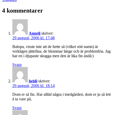
som
4 kommentarer
Anneli
skriver:
29 augusti, 2006 kl. 17:48
Balopa, visste inte att de hette så (vilket sött namn) är
verkligen jättefina, de blommar länge och är problemfria. Jag
har en i djupaste skugga men den är lika fin ändå:)
Svara
heidi
skriver:
29 augusti, 2006 kl. 18:14
Dom er så fin. Har alltid några i trædgården, dom er ju så lett
å ta vare på.
Svara