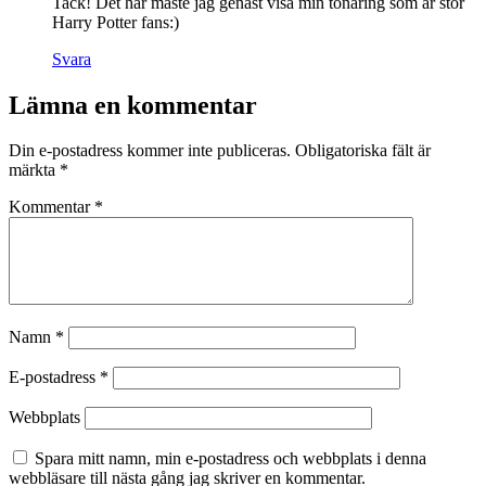
Tack! Det här måste jag genast visa min tonåring som är stor
Harry Potter fans:)
Svara
Lämna en kommentar
Din e-postadress kommer inte publiceras.
Obligatoriska fält är
märkta
*
Kommentar
*
Namn
*
E-postadress
*
Webbplats
Spara mitt namn, min e-postadress och webbplats i denna
webbläsare till nästa gång jag skriver en kommentar.