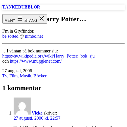
Hoppa
TANKEBUBBLOR
till
innehåll
Harry Potter…
MENY
STÄNG
I’m in Gryffindor.
be sorted
@
nimbo.net
…I väntan på bok nummer sju:
https://sv.wikipedia.org/wiki/Harry_Potter:_bok_sju
och
https://www.mugglenet.com/
Publicerat
27 augusti, 2006
den
Kategoriserat
Tv, Film, Musik, Böcker
som
1 kommentar
Vicke
skriver:
27 augusti, 2006 kl. 22:57