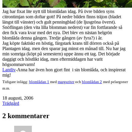
Jag har fixat lite nytt till blomlådan idag. På övre bilden syns
citrontimjan som doftar gott! På nedre bilden finns träjon (bladet
längst till vänster) och gult penningblad (de ljusgröna överst).
Snöflingan (den vita lilla blomman nederst) var fin fortfarande så
den fick vara kvar med det nya. Det blev en nästan helgrön
blomlåda denna gången. Tredje gången (av fyra?) i år.
Jag köpte faktiskt en höstig, färgstark krans till dörren också på
Plantagen idag. men den sparar jag minst en månad till. Nu har jag
min somriga (köpt på semestern) uppe ännu ett tag. Det började
daggigt och höstlikt idag, men eftermiddagen har varit
högsommarvarm!
Lantliv
-Anna har även hon gjort fint i sin blomlåda, och inspirerat
mig!
Tidigare inlägg:
blomlådan 1
med
marguriter
och
blomlådan 2
med pelargoner
m.m.
Publicerat
18 augusti, 2006
den
Kategoriserat
Trädgård
som
2 kommentarer