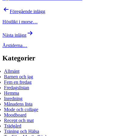
Inläggsnavigering
Föregående inlägg
Höstlikt i morse…
Nästa inlägg
Årstiderna…
Kategorier
Allmänt
Barnen och jag
Fem en fredag
Fredagslistan
Hemma
Inredning
Månadens lista
Mode och collage
Moodboard
Recept och mat
Trädgård
Träning och Hälsa