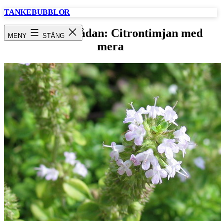
Hoppa
TANKEBUBBLOR
till
innehåll
Nytt i blomlådan: Citrontimjan med
MENY
STÄNG
mera