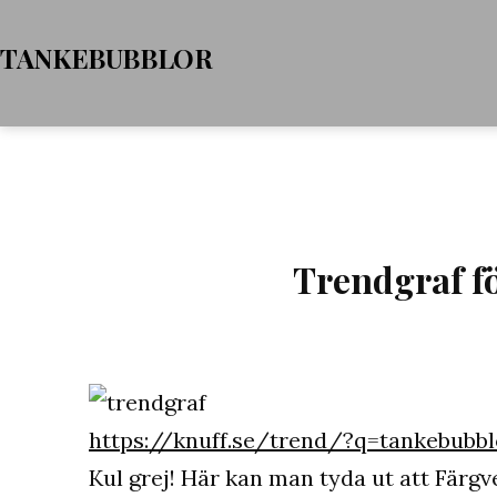
Hoppa
TANKEBUBBLOR
till
innehåll
Trendgraf f
https://knuff.se/trend/?q=tankebubb
Kul grej! Här kan man tyda ut att Färgve