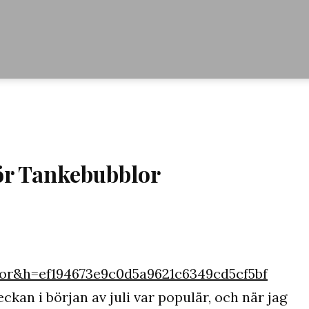
ör Tankebubblor
lor&h=ef194673e9c0d5a9621c6349cd5cf5bf
ckan i början av juli var populär, och när jag