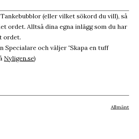
Tankebubblor (eller vilket sökord du vill), så
det ordet. Alltså dina egna inlägg som du har
 ordet.
en Specialare och väljer "Skapa en tuff
på
Nyligen.se
)
Kategorise
Allmänt
som