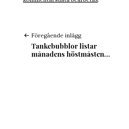
Inläggsnavigeri
Föregående inlägg
Tankebubblor listar
månadens höstmåsten…