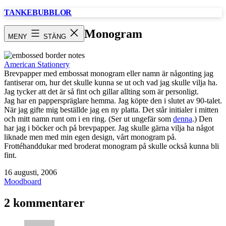
Hoppa
TANKEBUBBLOR
till
innehåll
Monogram
MENY
STÄNG
American Stationery
Brevpapper med embossat monogram eller namn är någonting jag
fantiserar om, hur det skulle kunna se ut och vad jag skulle vilja ha.
Jag tycker att det är så fint och gillar allting som är personligt.
Jag har en papperspräglare hemma. Jag köpte den i slutet av 90-talet.
När jag gifte mig beställde jag en ny platta. Det står initialer i mitten
och mitt namn runt om i en ring. (Ser ut ungefär som
denna
.) Den
har jag i böcker och på brevpapper. Jag skulle gärna vilja ha något
liknade men med min egen design, vårt monogram på.
Frottéhanddukar med broderat monogram på skulle också kunna bli
fint.
Publicerat
16 augusti, 2006
den
Kategoriserat
Moodboard
som
2 kommentarer