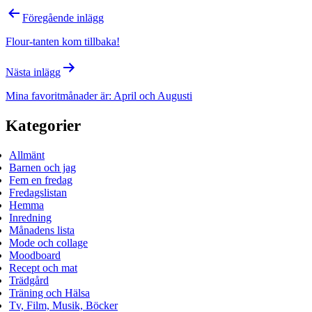
Inläggsnavigering
Föregående inlägg
Flour-tanten kom tillbaka!
Nästa inlägg
Mina favoritmånader är: April och Augusti
Kategorier
Allmänt
Barnen och jag
Fem en fredag
Fredagslistan
Hemma
Inredning
Månadens lista
Mode och collage
Moodboard
Recept och mat
Trädgård
Träning och Hälsa
Tv, Film, Musik, Böcker