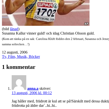
(bild
lånad
)
Susanna Kallur vinner guld! och idag Christian Olsson guld.
(Kom att tänka på en sak: Carolina Klüft föddes den 2 februari, Susanna och Jenny
samma
soltecken
…!)
Publicerat
12 augusti, 2006
den
Kategoriserat
Tv, Film, Musik, Böcker
som
1 kommentar
anna.a
skriver:
13 augusti, 2006 kl. 00:12
Jag håller med, friidrott är kul att se på!Särskilt med dessa duk
friidrotta på äldre dar´..hi..hi..