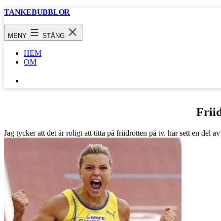
Hoppa
TANKEBUBBLOR
till
innehåll
MENY
STÄNG
HEM
OM
SÖK
…
Frii
Jag tycker att det är roligt att titta på friidrotten på tv. har sett en del av