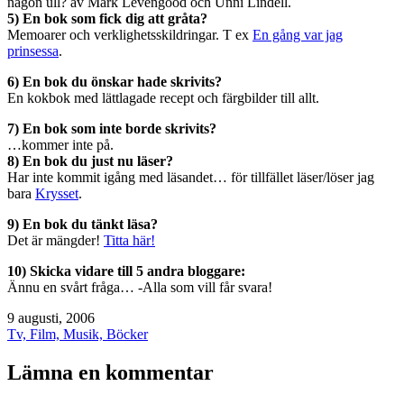
någon ull? av Mark Levengood och Unni Lindell.
5) En bok som fick dig att gråta?
Memoarer och verklighetsskildringar. T ex
En gång var jag
prinsessa
.
6) En bok du önskar hade skrivits?
En kokbok med lättlagade recept och färgbilder till allt.
7) En bok som inte borde skrivits?
…kommer inte på.
8) En bok du just nu läser?
Har inte kommit igång med läsandet… för tillfället läser/löser jag
bara
Krysset
.
9) En bok du tänkt läsa?
Det är mängder!
Titta här!
10) Skicka vidare till 5 andra bloggare:
Ännu en svårt fråga… -Alla som vill får svara!
Publicerat
9 augusti, 2006
den
Kategoriserat
Tv, Film, Musik, Böcker
som
Lämna en kommentar