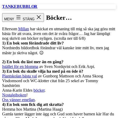
Hoppa
TANKEBUBBLOR
till
innehåll
Böcker…
MENY
STÄNG
Eftersom
Millan
har skickat en utmaning till mig så ska jag göra mitt
bästa för att svara, även om det är svåra frågor… Jag har lämpligt
nog skrivit om böcker nyligen. (scrolla ner till 6/8)
1) En bok som förändrade ditt liv?
Nordstedts bildordbok förändrar väl kanske inte mitt liv, men jag
måste ju skriva något. 😉
2) En bok du läst mer än en gång?
Istället för en blomma
av Sven Nordqvist och Erik Arpi.
3) En bok du skulle vilja ha med på en öde ö?
Plantskolan bästa val
av Gunborg Mattsson och Anna Skoog
Visdomsord och WC-klotter citat från 25 sekel av Tommy
Sandström
Anna-Karin Eldes
böcker
.
Nostalgiboken
!
Oss vänner emellan
.
4) En bok som fick dig att skratta?
Hemma hos Martina (Martina Haag)
Gamla tanter lägger inte ägg och Gud som haver barnen kär Har du