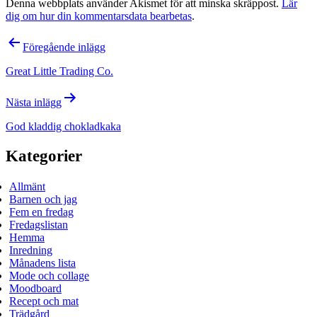
Denna webbplats använder Akismet för att minska skräppost.
Lär
dig om hur din kommentarsdata bearbetas
.
Inläggsnavigering
Föregående inlägg
Great Little Trading Co.
Nästa inlägg
God kladdig chokladkaka
Kategorier
Allmänt
Barnen och jag
Fem en fredag
Fredagslistan
Hemma
Inredning
Månadens lista
Mode och collage
Moodboard
Recept och mat
Trädgård