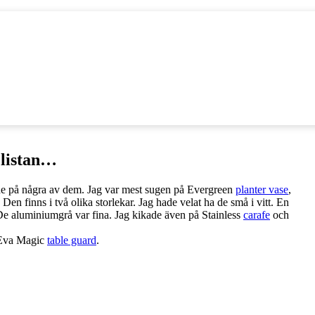
elistan…
ade på några av dem. Jag var mest sugen på Evergreen
planter vase
,
. Den finns i två olika storlekar. Jag hade velat ha de små i vitt. En
De aluminiumgrå var fina. Jag kikade även på Stainless
carafe
och
! Eva Magic
table guard
.