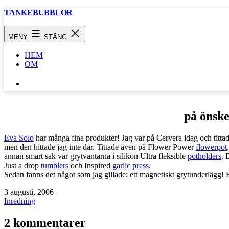
Hoppa
TANKEBUBBLOR
till
innehåll
MENY
STÄNG
HEM
OM
SÖK
…
på önsk
Eva Solo
har många fina produkter! Jag var på Cervera idag och titt
men den hittade jag inte där. Tittade även på Flower Power
flowerpot
annan smart sak var grytvantarna i silikon Ultra fleksible
potholders
. 
Just a drop
tumblers
och Inspired
garlic press
.
Sedan fanns det något som jag gillade; ett magnetiskt grytunderlägg
Publicerat
3 augusti, 2006
den
Kategoriserat
Inredning
som
2 kommentarer