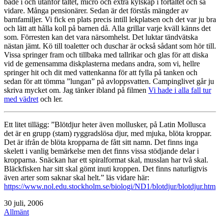
både i och utanför tältet, micro och extra kylskåp i förtältet och så
vidare. Många pensionärer. Sedan är det förstås mängder av
barnfamiljer. Vi fick en plats precis intill lekplatsen och det var ju bra
och lätt att hålla koll på barnen då. Alla grillar varje kväll känns det
som. Förresten kan det vara närsomhelst. Det luktar tändvätska
nästan jämt. Kö till toaletter och duschar är också sådant som hör till.
Vissa springer fram och tillbaka med tallrikar och glas för att diska
vid de gemensamma diskplasterna medans andra, som vi, hellre
springer hit och dit med vattenkanna för att fylla på tanken och
sedan för att tömma ”lungan” på avloppsvatten. Campinglivet går ju
skriva mycket om. Jag tänker ibland på filmen
Vi hade i alla fall tur
med vädret
och ler.
Ett litet tillägg: ”Blötdjur heter även mollusker, på Latin Mollusca
det är en grupp (stam) ryggradslösa djur, med mjuka, blöta kroppar.
Det är ifrån de blöta kropparna de fått sitt namn. Det finns inga
skelett i vanlig bemärkelse men det finns vissa stödjande delar i
kropparna. Snäckan har ett spiralformat skal, musslan har två skal.
Bläckfisken har sitt skal gömt inuti kroppen. Det finns naturligtvis
även arter som saknar skal helt.” läs vidare här:
https://www.nol.edu.stockholm.se/biologi/ND1/blotdjur/blotdjur.htm
Publicerat
30 juli, 2006
den
Kategoriserat
Allmänt