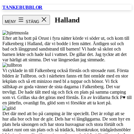
Hoppa
TANKEBUBBLOR
till
innehåll
Halland
MENY
STÄNG
Efter att ha bott på Orust i fyra nätter körde vi söder ut, och kom till
Falkenberg i Halland, där vi bodde i fem nätter. Äntligen sol och
bad och långgrund sandstrand till barnen! Vi hade så skönt och
barnen lekte och hade kul i vattnet. De gillar det. Jag tyckte att det
var härligt att simma. Det var längesedan jag simmade.
Vi cyklade in till Falkenberg också förstås och strosade runt. Första
bilden är Tullbron. och i närheten fanns ett fint område med en stor
lekplats och så ett minizoo med bl a tuppar och hönor. Vi fick
sällskap av goda vänner de sista dagarna i Falkenberg. Det var
trevligt. De hade tält med sig och fick en plats på samma camping
som vi. Grillas ska det göras med förstås. En av kvällarna fick P♥ till
en jättefin, ovanligt fin, glöd som vi försökte att ta kort på.
Det där med att bo på camping är lite speciellt. Det är roligt att se
hur alla bor och hur de gör. Dels har vi långliggarna. De som hyr en
plats hela säsongen och har stora husvagnar och stora förtält och
staket runt om sin plats och så trädäck, blomkrukor, trädgårdsmöbler