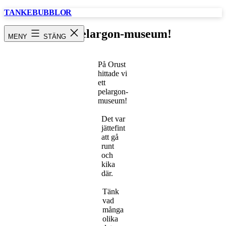
Hoppa
TANKEBUBBLOR
till
innehåll
Ett pelargon-museum!
MENY
STÄNG
På Orust
hittade vi
ett
pelargon-
museum!
Det var
jättefint
att gå
runt
och
kika
där.
Tänk
vad
många
olika