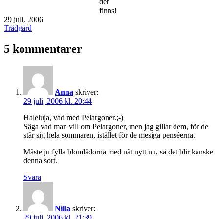
det
finns!
Publicerat
29 juli, 2006
den
Kategoriserat
Trädgård
som
5 kommentarer
Anna
skriver:
29 juli, 2006 kl. 20:44
Haleluja, vad med Pelargoner.;-)
Säga vad man vill om Pelargoner, men jag gillar dem, för de
står sig hela sommaren, istället för de mesiga penséerna.
Måste ju fylla blomlådorna med nåt nytt nu, så det blir kanske
denna sort.
Svara
Nilla
skriver:
29 juli, 2006 kl. 21:39