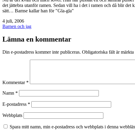
det jättebra utanför ramen. Sedan vill ha i det i ramen och då blir d
sätt… Bamse kallar han för "Gla-gla"
Publicerat
4 juli, 2006
den
Kategoriserat
Barnen och jag
som
Lämna en kommentar
Din e-postadress kommer inte publiceras.
Obligatoriska fält är märkta
Kommentar
*
Namn
*
E-postadress
*
Webbplats
Spara mitt namn, min e-postadress och webbplats i denna webbläsa