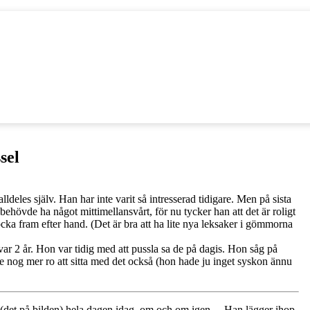
sel
lldeles själv. Han har inte varit så intresserad tidigare. Men på sista
ehövde ha något mittimellansvårt, för nu tycker han att det är roligt
locka fram efter hand. (Det är bra att ha lite nya leksaker i gömmorna
var 2 år. Hon var tidig med att pussla sa de på dagis. Hon såg på
e nog mer ro att sitta med det också (hon hade ju inget syskon ännu
el (det på bilden) hela dagen idag. om och om igen… Han lägger ihop