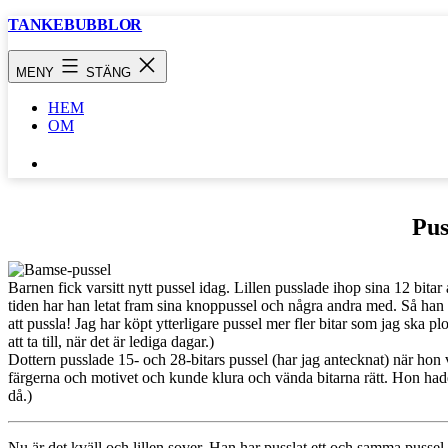
Hoppa
TANKEBUBBLOR
till
innehåll
MENY
STÄNG
HEM
OM
SÖK
…
Pus
Barnen fick varsitt nytt pussel idag. Lillen pusslade ihop sina 12 bitar a
tiden har han letat fram sina knoppussel och några andra med. Så han b
att pussla! Jag har köpt ytterligare pussel mer fler bitar som jag ska p
att ta till, när det är lediga dagar.)
Dottern pusslade 15- och 28-bitars pussel (har jag antecknat) när hon 
färgerna och motivet och kunde klura och vända bitarna rätt. Hon had
då.)
Nu är det kväll och lillen sover. Han har pusslat ett och samma puss