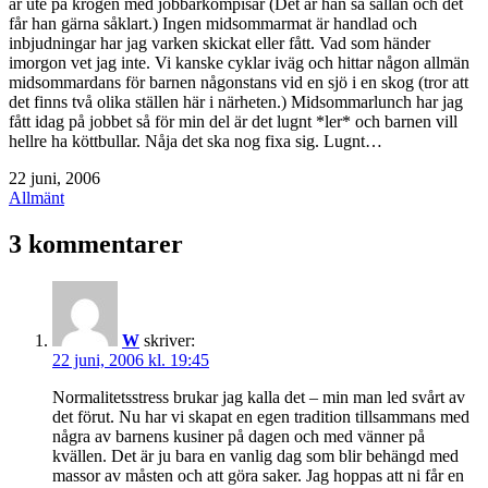
är ute på krogen med jobbarkompisar (Det är han så sällan och det
får han gärna såklart.) Ingen midsommarmat är handlad och
inbjudningar har jag varken skickat eller fått. Vad som händer
imorgon vet jag inte. Vi kanske cyklar iväg och hittar någon allmän
midsommardans för barnen någonstans vid en sjö i en skog (tror att
det finns två olika ställen här i närheten.) Midsommarlunch har jag
fått idag på jobbet så för min del är det lugnt *ler* och barnen vill
hellre ha köttbullar. Nåja det ska nog fixa sig. Lugnt…
Publicerat
22 juni, 2006
den
Kategoriserat
Allmänt
som
3 kommentarer
W
skriver:
22 juni, 2006 kl. 19:45
Normalitetsstress brukar jag kalla det – min man led svårt av
det förut. Nu har vi skapat en egen tradition tillsammans med
några av barnens kusiner på dagen och med vänner på
kvällen. Det är ju bara en vanlig dag som blir behängd med
massor av måsten och att göra saker. Jag hoppas att ni får en