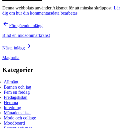
Denna webbplats använder Akismet för att minska skräppost.
Lär
dig om hur din kommentarsdata bearbetas
.
Inläggsnavigering
Föregående inlägg
Bind en midsommarkrans!
Nästa inlägg
Magnolia
Kategorier
Allmänt
Barnen och jag
Fem en fredag
Fredagslistan
Hemma
Inredning
Månadens lista
Mode och collage
Moodboard