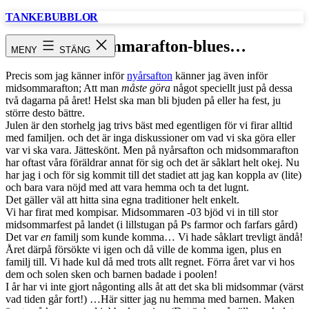
Hoppa
TANKEBUBBLOR
till
innehåll
Midsommarafton-blues…
MENY
STÄNG
Precis som jag känner inför
nyårsafton
känner jag även inför
midsommarafton; Att man
måste
göra
något speciellt just på dessa
två dagarna på året! Helst ska man bli bjuden på eller ha fest, ju
större desto bättre.
Julen är den storhelg jag trivs bäst med egentligen för vi firar alltid
med familjen. och det är inga diskussioner om vad vi ska göra eller
var vi ska vara. Jätteskönt. Men på nyårsafton och midsommarafton
har oftast våra föräldrar annat för sig och det är såklart helt okej. Nu
har jag i och för sig kommit till det stadiet att jag kan koppla av (lite)
och bara vara nöjd med att vara hemma och ta det lugnt.
Det gäller väl att hitta sina egna traditioner helt enkelt.
Vi har firat med kompisar. Midsommaren -03 bjöd vi in till stor
midsommarfest på landet (i lillstugan på Ps farmor och farfars gård)
Det var
en
familj som kunde komma… Vi hade såklart trevligt ändå!
Året därpå försökte vi igen och då ville de komma igen, plus en
familj till. Vi hade kul då med trots allt regnet. Förra året var vi hos
dem och solen sken och barnen badade i poolen!
I år har vi inte gjort någonting alls åt att det ska bli midsommar (värst
vad tiden går fort!) …Här sitter jag nu hemma med barnen. Maken