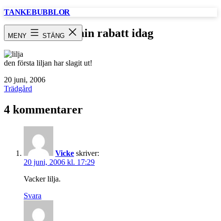
Hoppa
TANKEBUBBLOR
till
innehåll
i min rabatt idag
MENY
STÄNG
den första liljan har slagit ut!
Publicerat
20 juni, 2006
den
Kategoriserat
Trädgård
som
4 kommentarer
Vicke
skriver:
20 juni, 2006 kl. 17:29
Vacker lilja.
Svara