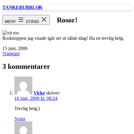
Hoppa
TANKEBUBBLOR
till
innehåll
Rosor!
MENY
STÄNG
Rosknoppen jag visade igår ser ut såhär idag! Ha en trevlig helg.
Publicerat
15 juni, 2006
den
Kategoriserat
Trädgård
som
3 kommentarer
Vicke
skriver:
16 juni, 2006 kl. 08:24
Trevlig helg:)
Svara