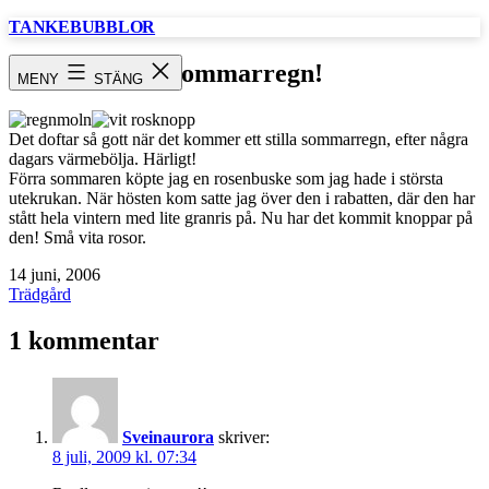
Hoppa
TANKEBUBBLOR
till
innehåll
Sommarregn!
MENY
STÄNG
Det doftar så gott när det kommer ett stilla sommarregn, efter några
dagars värmebölja. Härligt!
Förra sommaren köpte jag en rosenbuske som jag hade i största
utekrukan. När hösten kom satte jag över den i rabatten, där den har
stått hela vintern med lite granris på. Nu har det kommit knoppar på
den! Små vita rosor.
Publicerat
14 juni, 2006
den
Kategoriserat
Trädgård
som
1 kommentar
Sveinaurora
skriver:
8 juli, 2009 kl. 07:34