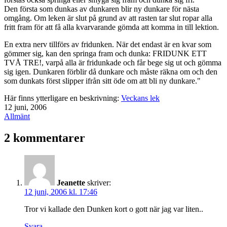
Den första som dunkas av dunkaren blir ny dunkare för nästa
omgång. Om leken är slut på grund av att rasten tar slut ropar alla
fritt fram för att få alla kvarvarande gömda att komma in till lektion.
En extra nerv tillförs av fridunken. När det endast är en kvar som
gömmer sig, kan den springa fram och dunka: FRIDUNK ETT
TVÅ TRE!, varpå alla är fridunkade och får bege sig ut och gömma
sig igen. Dunkaren förblir då dunkare och måste räkna om och den
som dunkats först slipper ifrån sitt öde om att bli ny dunkare."
Här finns ytterligare en beskrivning:
Veckans lek
Publicerat
12 juni, 2006
den
Kategoriserat
Allmänt
som
2 kommentarer
Jeanette
skriver:
12 juni, 2006 kl. 17:46
Tror vi kallade den Dunken kort o gott när jag var liten..
Svara