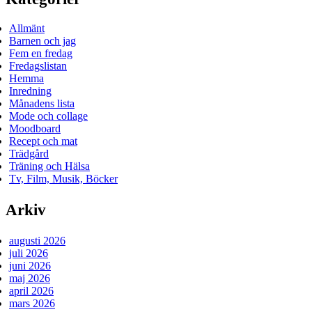
Allmänt
Barnen och jag
Fem en fredag
Fredagslistan
Hemma
Inredning
Månadens lista
Mode och collage
Moodboard
Recept och mat
Trädgård
Träning och Hälsa
Tv, Film, Musik, Böcker
Arkiv
augusti 2026
juli 2026
juni 2026
maj 2026
april 2026
mars 2026