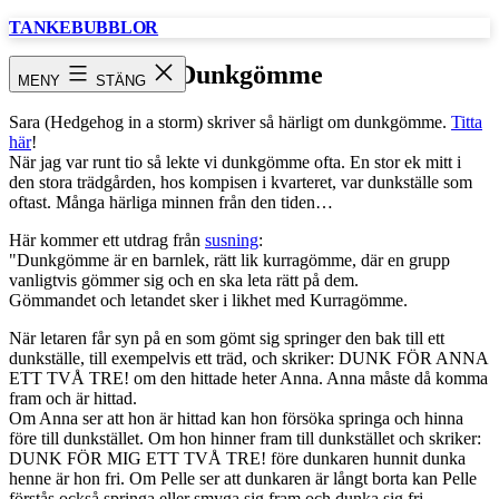
Hoppa
TANKEBUBBLOR
till
innehåll
Dunkgömme
MENY
STÄNG
Sara (Hedgehog in a storm) skriver så härligt om dunkgömme.
Titta
här
!
När jag var runt tio så lekte vi dunkgömme ofta. En stor ek mitt i
den stora trädgården, hos kompisen i kvarteret, var dunkställe som
oftast. Många härliga minnen från den tiden…
Här kommer ett utdrag från
susning
:
"Dunkgömme är en barnlek, rätt lik kurragömme, där en grupp
vanligtvis gömmer sig och en ska leta rätt på dem.
Gömmandet och letandet sker i likhet med Kurragömme.
När letaren får syn på en som gömt sig springer den bak till ett
dunkställe, till exempelvis ett träd, och skriker: DUNK FÖR ANNA
ETT TVÅ TRE! om den hittade heter Anna. Anna måste då komma
fram och är hittad.
Om Anna ser att hon är hittad kan hon försöka springa och hinna
före till dunkstället. Om hon hinner fram till dunkstället och skriker:
DUNK FÖR MIG ETT TVÅ TRE! före dunkaren hunnit dunka
henne är hon fri. Om Pelle ser att dunkaren är långt borta kan Pelle
förstås också springa eller smyga sig fram och dunka sig fri.