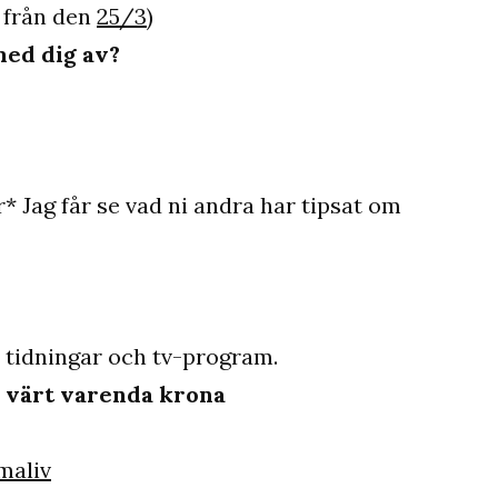
 från den
25/3
)
med dig av?
* Jag får se vad ni andra har tipsat om
ka tidningar och tv-program.
är värt varenda krona
aliv