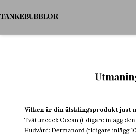
Hoppa
TANKEBUBBLOR
till
innehåll
Utmaning
Vilken är din älsklingsprodukt just 
Tvättmedel: Ocean (tidigare inlägg de
Hudvård: Dermanord (tidigare inlägg
1