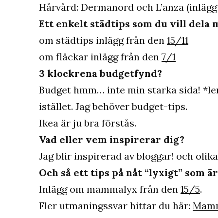
Hårvård: Dermanord och L’anza (inlägg
Ett enkelt städtips som du vill dela 
om städtips inlägg från den
15/11
om fläckar inlägg från den
7/1
3 klockrena budgetfynd?
Budget hmm… inte min starka sida! *ler
istället. Jag behöver budget-tips.
Ikea är ju bra förstås.
Vad eller vem inspirerar dig?
Jag blir inspirerad av bloggar! och oli
Och så ett tips på nåt “lyxigt” som 
Inlägg om mammalyx från den
15/5
.
Fler utmaningssvar hittar du här:
Mamm