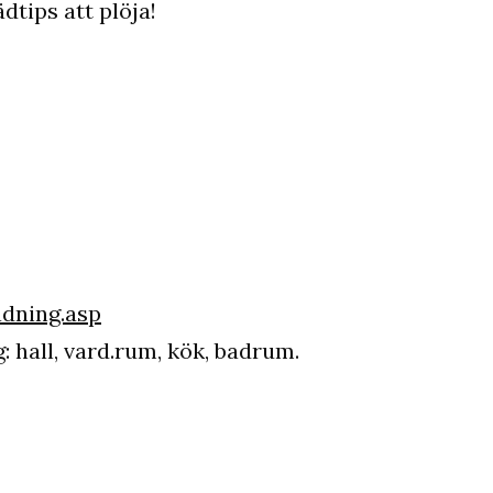
dtips att plöja!
dning.asp
 hall, vard.rum, kök, badrum.