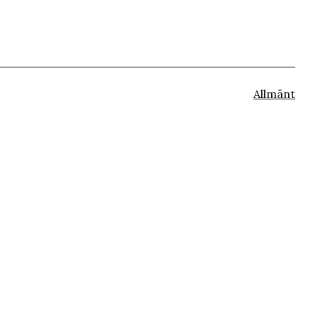
Kategorise
Allmänt
som