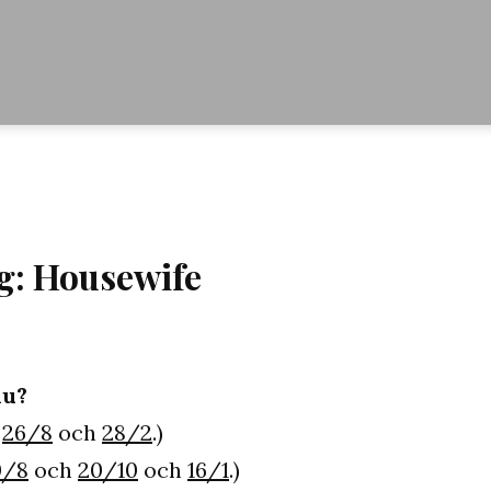
: Housewife
nu?
n
26/8
och
28/2
.)
0/8
och
20/10
och
16/1
.)