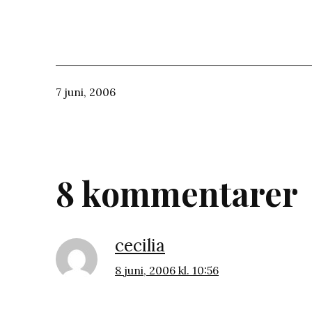
Publicerat
7 juni, 2006
den
8 kommentarer
cecilia
8 juni, 2006 kl. 10:56