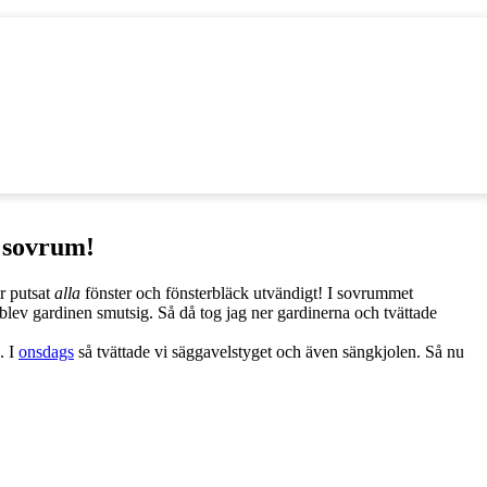
 sovrum!
r putsat
alla
fönster och fönsterbläck utvändigt! I sovrummet
an blev gardinen smutsig. Så då tog jag ner gardinerna och tvättade
. I
onsdags
så tvättade vi säggavelstyget och även sängkjolen. Så nu