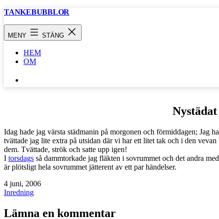
Hoppa
TANKEBUBBLOR
till
innehåll
MENY
STÄNG
HEM
OM
SÖK
…
Nystädat
Idag hade jag värsta städmanin på morgonen och förmiddagen; Jag ha
tvättade jag lite extra på utsidan där vi har ett litet tak och i den vev
dem. Tvättade, strök och satte upp igen!
I
torsdags
så dammtorkade jag fläkten i sovrummet och det andra med
är plötsligt hela sovrummet jätterent av ett par händelser.
Publicerat
4 juni, 2006
den
Kategoriserat
Inredning
som
Lämna en kommentar