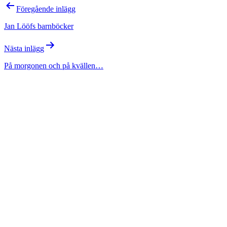
Inläggsnavigering
Föregående inlägg
Jan Lööfs barnböcker
Nästa inlägg
På morgonen och på kvällen…