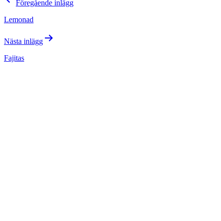
Föregående inlägg
Lemonad
Nästa inlägg
Fajitas