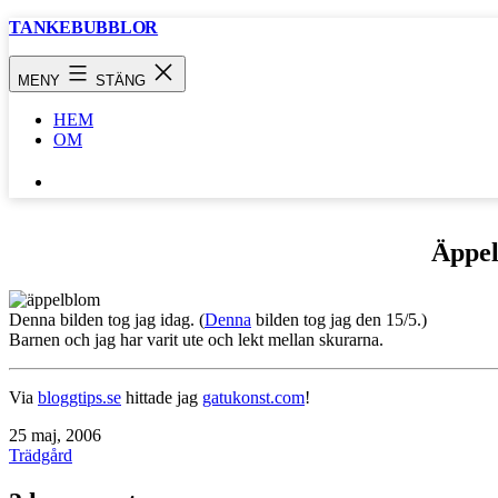
Hoppa
TANKEBUBBLOR
till
innehåll
MENY
STÄNG
HEM
OM
SÖK
…
Äppe
Denna bilden tog jag idag. (
Denna
bilden tog jag den 15/5.)
Barnen och jag har varit ute och lekt mellan skurarna.
Via
bloggtips.se
hittade jag
gatukonst.com
!
Publicerat
25 maj, 2006
den
Kategoriserat
Trädgård
som