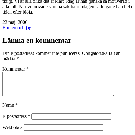
tidigt. Vi är alla olika det är klart. Idag är han ganska så motiverad i
alla fall! När vi provade samma sak häromdagen så frågade han hela
tiden efter blöja.
Publicerat
22 maj, 2006
den
Kategoriserat
Barnen och jag
som
Lämna en kommentar
Din e-postadress kommer inte publiceras.
Obligatoriska fält är
märkta
*
Kommentar
*
Namn
*
E-postadress
*
Webbplats