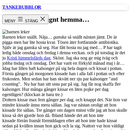
Hoppa
TANKEBUBBLOR
till
innehåll
Lugnt hemma…
MENY
STÄNG
Barnen leker snällt. Nåja…
ganska
så snällt
nästan
jämt. De är
pigga men har lite hosta kvar. Tösen äter fortfarande antibiotika.
Själv är jag ganska så seg. Har fått hosta nu jag med… P har tagit
ledig både onsdag och fredag i denna veckan. och på torsdag är det
ju
Kristi himmelsfärds dag
. Skönt. Jag ska nog ge mig iväg och
jobba tisdag och onsdag. Det har varit en förkyld månad maj i år…
Idag har lillen haft kalsonger på sig hela dagen och kissat i pottan.
Första gången på morgonen kissade han i alla fall i pottan och efter
frukosten. Men sedan har han skvätt ner sju par kalsonger "and
counting". Nu har han sitt sista par på sig. Jag får nog skaffa fler
kalsonger. Hur många gånger kissar en liten pojke per dag
egentligen? (klockan är bara tre.)
Dottern kissar max fem gånger per dag. och knappt det. När hon var
mindre kissade ännu mera sällan. Jag var nästan oroligt att hon
kissade för sällan. Tre gånger om dagen minst ville jag att hon skulle
kissa så det gjorde hon då. Ibland hände det att hon inte
kissade förrän framåt förmiddagen efter att hon inte hade kissat
sedan på kvällen innan hon gick och la sig. Nattorr var hon väldigt