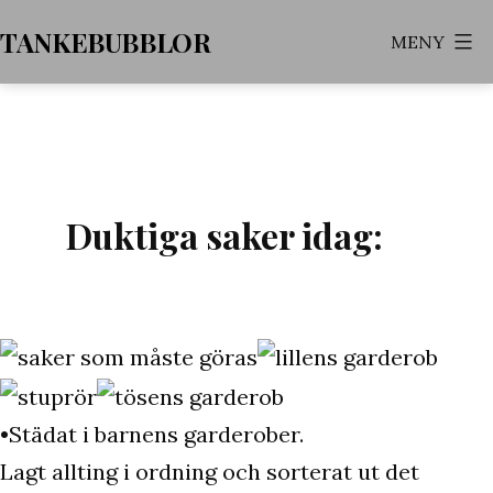
Hoppa
TANKEBUBBLOR
MENY
till
innehåll
Duktiga saker idag:
•Städat i barnens garderober.
Lagt allting i ordning och sorterat ut det