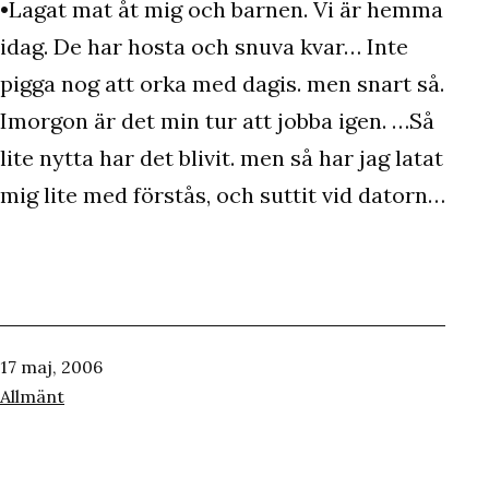
•Lagat mat åt mig och barnen. Vi är hemma
idag. De har hosta och snuva kvar… Inte
pigga nog att orka med dagis. men snart så.
Imorgon är det min tur att jobba igen. …Så
lite nytta har det blivit. men så har jag latat
mig lite med förstås, och suttit vid datorn…
Publicerat
17 maj, 2006
den
Kategoriserat
Allmänt
som