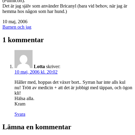
(Pulmicort).
Det är jag själv som använder Bricanyl (bara vid behov, när jag är
hemma hos någon som har hund.)
Publicerat
10 maj, 2006
den
Kategoriserat
Barnen och jag
som
1 kommentar
Lotta
skriver:
10 maj, 2006 kl. 20:02
Håller med, hoppas det växer bort.. Syrran har inte alls kul
nu! Trött av medicin + att det är jobbigt med täppan, och ögon
kli!
Hälsa alla.
Kram
Svara
Lämna en kommentar