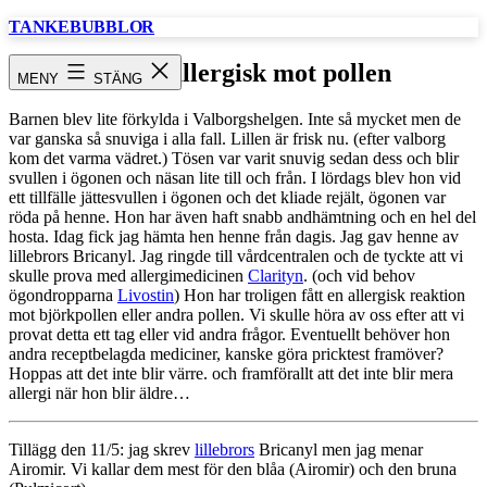
Hoppa
TANKEBUBBLOR
till
innehåll
Tösen allergisk mot pollen
MENY
STÄNG
Barnen blev lite förkylda i Valborgshelgen. Inte så mycket men de
var ganska så snuviga i alla fall. Lillen är frisk nu. (efter valborg
kom det varma vädret.) Tösen var varit snuvig sedan dess och blir
svullen i ögonen och näsan lite till och från. I lördags blev hon vid
ett tillfälle jättesvullen i ögonen och det kliade rejält, ögonen var
röda på henne. Hon har även haft snabb andhämtning och en hel del
hosta. Idag fick jag hämta hen henne från dagis. Jag gav henne av
lillebrors Bricanyl. Jag ringde till vårdcentralen och de tyckte att vi
skulle prova med allergimedicinen
Clarityn
. (och vid behov
ögondropparna
Livostin
) Hon har troligen fått en allergisk reaktion
mot björkpollen eller andra pollen. Vi skulle höra av oss efter att vi
provat detta ett tag eller vid andra frågor. Eventuellt behöver hon
andra receptbelagda mediciner, kanske göra pricktest framöver?
Hoppas att det inte blir värre. och framförallt att det inte blir mera
allergi när hon blir äldre…
Tillägg den 11/5: jag skrev
lillebrors
Bricanyl men jag menar
Airomir. Vi kallar dem mest för den blåa (Airomir) och den bruna