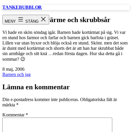
Hoppa
TANKEBUBBLOR
till
innehåll
sommarvärme och skrubbsår
MENY
STÄNG
Vi hade en skön söndag igår. Barnen hade kortärmat på sig. Vi var
en stund hos farmor och farfar och barnen gick barfota i gräset.
Lillen var utan byxor och blöja också en stund. Skönt. men det som
är dumt med kortärmat och shorts det är att han har skrubbat både
sin armbåge och sitt knä …redan första dagen. Hur ska detta gå i
sommar? 😉
Publicerat
8 maj, 2006
den
Kategoriserat
Barnen och jag
som
Lämna en kommentar
Din e-postadress kommer inte publiceras.
Obligatoriska fält är
märkta
*
Kommentar
*