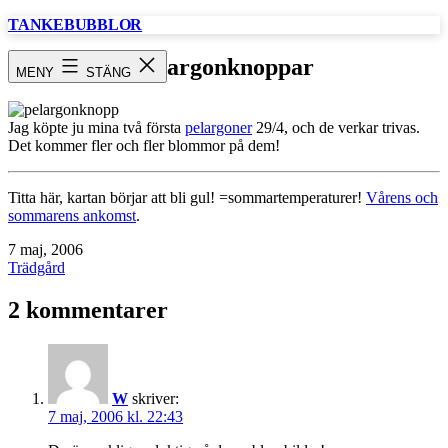
Hoppa
TANKEBUBBLOR
till
innehåll
Pelargonknoppar
MENY
STÄNG
Jag köpte ju mina två första
pelargoner
29/4, och de verkar trivas.
Det kommer fler och fler blommor på dem!
Titta här, kartan börjar att bli gul! =sommartemperaturer!
Vårens och
sommarens ankomst
.
Publicerat
7 maj, 2006
den
Kategoriserat
Trädgård
som
2 kommentarer
W
skriver:
7 maj, 2006 kl. 22:43