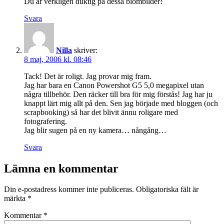
Du är verkligen duktig på dessa blombilder!
Svara
Nilla
skriver:
8 maj, 2006 kl. 08:46
Tack! Det är roligt. Jag provar mig fram.
Jag har bara en Canon Powershot G5 5,0 megapixel utan
några tillbehör. Den räcker till bra för mig förstås! Jag har ju
knappt lärt mig allt på den. Sen jag började med bloggen (och
scrapbooking) så har det blivit ännu roligare med
fotografering.
Jag blir sugen på en ny kamera… nångång…
Svara
Lämna en kommentar
Din e-postadress kommer inte publiceras.
Obligatoriska fält är
märkta
*
Kommentar
*