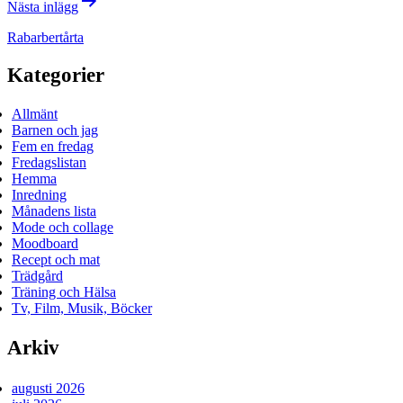
Nästa inlägg
Rabarbertårta
Kategorier
Allmänt
Barnen och jag
Fem en fredag
Fredagslistan
Hemma
Inredning
Månadens lista
Mode och collage
Moodboard
Recept och mat
Trädgård
Träning och Hälsa
Tv, Film, Musik, Böcker
Arkiv
augusti 2026