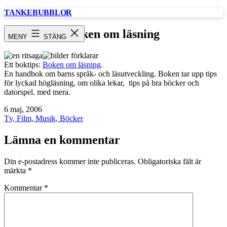
Hoppa
TANKEBUBBLOR
till
innehåll
Boken om läsning
MENY
STÄNG
Ett boktips:
Boken om läsning
.
En handbok om barns språk- och läsutveckling. Boken tar upp tips
för lyckad högläsning, om olika lekar, tips på bra böcker och
datorspel. med mera.
Publicerat
6 maj, 2006
den
Kategoriserat
Tv, Film, Musik, Böcker
som
Lämna en kommentar
Din e-postadress kommer inte publiceras.
Obligatoriska fält är
märkta
*
Kommentar
*