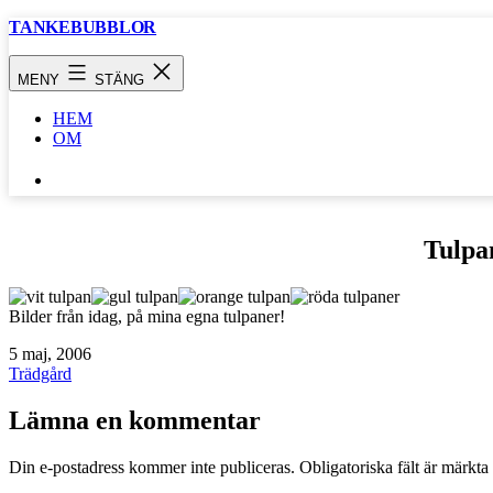
Hoppa
TANKEBUBBLOR
till
innehåll
MENY
STÄNG
HEM
OM
SÖK
…
Tulpa
Bilder från idag, på mina egna tulpaner!
Publicerat
5 maj, 2006
den
Kategoriserat
Trädgård
som
Lämna en kommentar
Din e-postadress kommer inte publiceras.
Obligatoriska fält är märkta