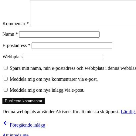
Kommentar
*
Namn
*
E-postadress
*
Webbplats
Spara mitt namn, min e-postadress och webbplats i denna webbläsa
Meddela mig om nya kommentarer via e-post.
Meddela mig om nya inlägg via e-post.
Denna webbplats använder Akismet för att minska skräppost.
Lär dig
Inläggsnavigering
Föregående inlägg
Att inreda ute.