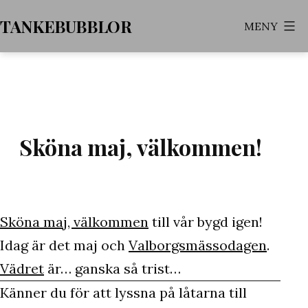
Hoppa
TANKEBUBBLOR
MENY
till
innehåll
Sköna maj, välkommen!
Sköna maj, välkommen
till vår bygd igen!
Idag är det maj och
Valborgsmässodagen
.
Vädret
är… ganska så trist…
Känner du för att lyssna på låtarna till