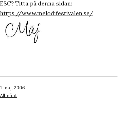
ESC? Titta på denna sidan:
https://www.melodifestivalen.se/
Publicerat
1 maj, 2006
den
Kategoriserat
Allmänt
som