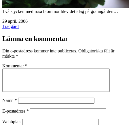
Två stycken med rosa blommor blev det idag på granngården…
Publicerat
29 april, 2006
den
Kategoriserat
Trädgård
som
Lämna en kommentar
Din e-postadress kommer inte publiceras.
Obligatoriska fält är
märkta
*
Kommentar
*
Namn
*
E-postadress
*
Webbplats