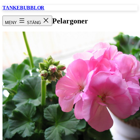
Hoppa
TANKEBUBBLOR
till
innehåll
Pelargoner
MENY
STÄNG