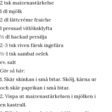
2 tsk maizenastärkelse
1 dl mjölk
2 dl lättcrème fraiche
1 pressad vitlöksklyfta
½ dl hackad persilja
2-3 tsk riven färsk ingefära
½-1 tsk sambal oelek
ev. salt
Gör så här:
1. Skär skinkan i små bitar. Skölj, kärna ur
och skär paprikan i små bitar.
2. Vispa ut maizenastärkelsen i mjölken i
en kastrull.