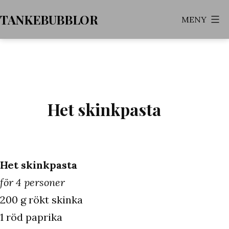
Hoppa
TANKEBUBBLOR
MENY
till
innehåll
Het skinkpasta
Het skinkpasta
för 4 personer
200 g rökt skinka
1 röd paprika