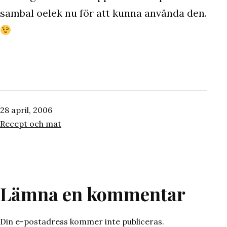
sambal oelek nu för att kunna använda den.
Publicerat
28 april, 2006
den
Kategoriserat
Recept och mat
som
Lämna en kommentar
Din e-postadress kommer inte publiceras.