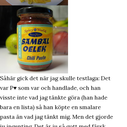
Såhär gick det när jag skulle testlaga: Det
var P♥ som var och handlade, och han
visste inte vad jag tänkte göra (han hade
bara en lista) så han köpte en smalare
pasta än vad jag tänkt mig. Men det gjorde
ju ingenting. Det är ju så gott med färsk