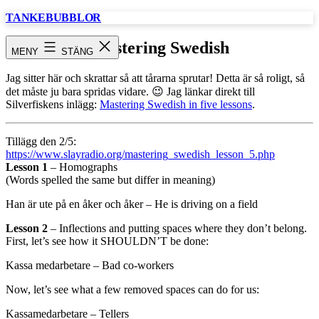
Hoppa
TANKEBUBBLOR
till
innehåll
Mastering Swedish
MENY
STÄNG
Jag sitter här och skrattar så att tårarna sprutar! Detta är så roligt, så
det måste ju bara spridas vidare. 😉 Jag länkar direkt till
Silverfiskens inlägg:
Mastering Swedish in five lessons
.
Tillägg den 2/5:
https://www.slayradio.org/mastering_swedish_lesson_5.php
Lesson 1
– Homographs
(Words spelled the same but differ in meaning)
Han är ute på en åker och åker – He is driving on a field
Lesson 2
– Inflections and putting spaces where they don’t belong.
First, let’s see how it SHOULDN’T be done:
Kassa medarbetare – Bad co-workers
Now, let’s see what a few removed spaces can do for us:
Kassamedarbetare – Tellers