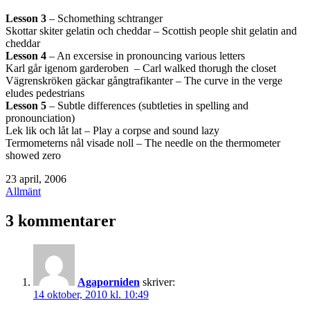
Lesson 3
– Schomething schtranger
Skottar skiter gelatin och cheddar – Scottish people shit gelatin and
cheddar
Lesson 4
– An excersise in pronouncing various letters
Karl går igenom garderoben – Carl walked thorugh the closet
Vägrenskröken gäckar gångtrafikanter – The curve in the verge
eludes pedestrians
Lesson 5
– Subtle differences (subtleties in spelling and
pronounciation)
Lek lik och låt lat – Play a corpse and sound lazy
Termometerns nål visade noll – The needle on the thermometer
showed zero
Publicerat
23 april, 2006
den
Kategoriserat
Allmänt
som
3 kommentarer
Agaporniden
skriver:
14 oktober, 2010 kl. 10:49